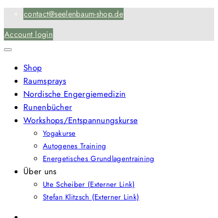
Skip
contact@seelenbaum-shop.de
to
Account login
content
Shop
Raumsprays
Nordische Engergiemedizin
Runenbücher
Workshops/Entspannungskurse
Yogakurse
Autogenes Training
Energetisches Grundlagentraining
Über uns
Ute Scheiber (Externer Link)
Stefan Klitzsch (Externer Link)