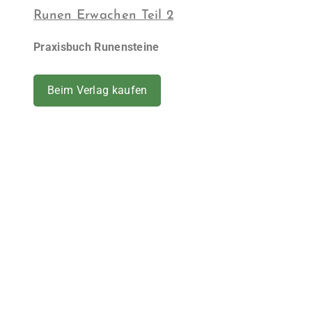
Runen Erwachen Teil 2
Praxisbuch Runensteine
Beim Verlag kaufen
Footer
Geschäftsbedingungen
Datenschutzerklärung
Cookie-Richtlinie (EU)
Impressum
Kontakt aufnehmen
Copyright © 2025 Seelenbaum Shop All Right Reserved.