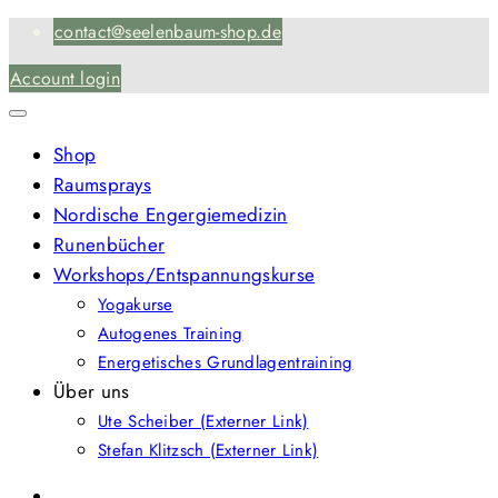
Skip
contact@seelenbaum-shop.de
to
Account login
content
Shop
Raumsprays
Nordische Engergiemedizin
Runenbücher
Workshops/Entspannungskurse
Yogakurse
Autogenes Training
Energetisches Grundlagentraining
Über uns
Ute Scheiber (Externer Link)
Stefan Klitzsch (Externer Link)