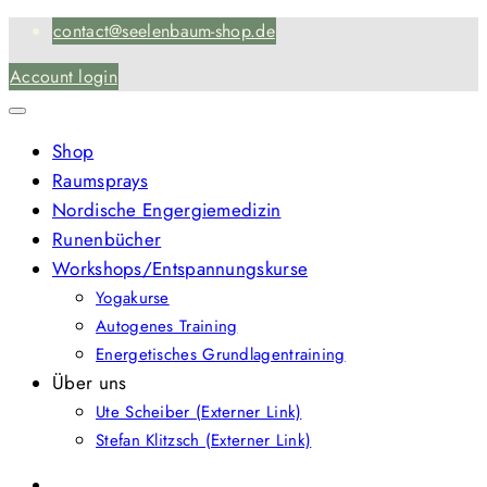
Skip
contact@seelenbaum-shop.de
to
Account login
content
Shop
Raumsprays
Nordische Engergiemedizin
Runenbücher
Workshops/Entspannungskurse
Yogakurse
Autogenes Training
Energetisches Grundlagentraining
Über uns
Ute Scheiber (Externer Link)
Stefan Klitzsch (Externer Link)