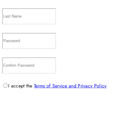
I accept the
Terms of Service and Privacy Policy
Sign Up
Lost your password? Please enter your username or email
address. You will receive a link to create a new password via
email.