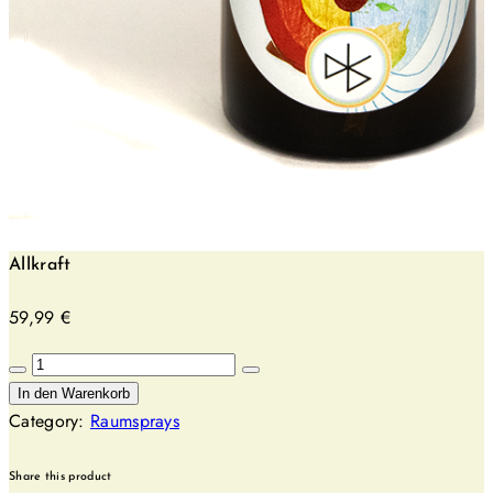
Allkraft
59,99
€
Allkraft
Menge
In den Warenkorb
Category:
Raumsprays
Share this product