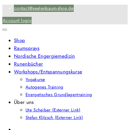
Skip
contact@seelenbaum-shop.de
to
Account login
content
Shop
Raumsprays
Nordische Engergiemedizin
Runenbücher
Workshops/Entspannungskurse
Yogakurse
Autogenes Training
Energetisches Grundlagentraining
Über uns
Ute Scheiber (Externer Link)
Stefan Klitzsch (Externer Link)