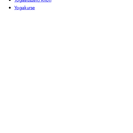
Yogakurse
Footer
Geschäftsbedingungen
Datenschutzerklärung
Cookie-Richtlinie (EU)
Impressum
Kontakt aufnehmen
Copyright © 2025 Seelenbaum Shop All Right Reserved.