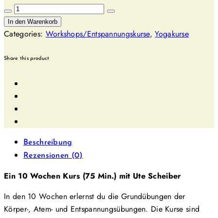
Yogakurs
10
In den Warenkorb
Wochen
Categories:
Workshops/Entspannungskurse
,
Yogakurse
Einsteiger
und
Share this product
Wiedereinsteiger
(75
min)
Menge
Beschreibung
Rezensionen (0)
Ein 10 Wochen Kurs (75 Min.) mit Ute Scheiber
In den 10 Wochen erlernst du die Grundübungen der
Körper-, Atem- und Entspannungsübungen. Die Kurse sind