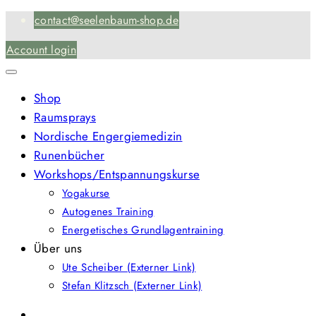
Skip
contact@seelenbaum-shop.de
to
Account login
content
Shop
Raumsprays
Nordische Engergiemedizin
Runenbücher
Workshops/Entspannungskurse
Yogakurse
Autogenes Training
Energetisches Grundlagentraining
Über uns
Ute Scheiber (Externer Link)
Stefan Klitzsch (Externer Link)