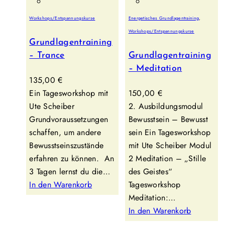
Workshops/Entspannungskurse
Energetisches Grundlagentraining
,
Workshops/Entspannungskurse
Grundlagentraining
– Trance
Grundlagentraining
– Meditation
135,00
€
Ein Tagesworkshop mit
150,00
€
Ute Scheiber
2. Ausbildungsmodul
Grundvoraussetzungen
Bewusstsein – Bewusst
schaffen, um andere
sein Ein Tagesworkshop
Bewusstseinszustände
mit Ute Scheiber Modul
erfahren zu können. ​ An
2 Meditation – „Stille
3 Tagen lernst du die…
des Geistes“
In den Warenkorb
Tagesworkshop
Meditation:…
In den Warenkorb