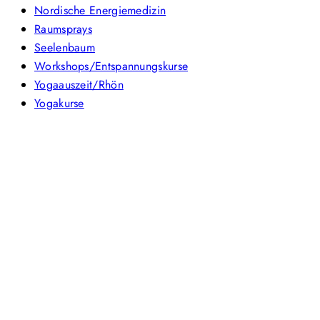
Nordische Energiemedizin
Raumsprays
Seelenbaum
Workshops/Entspannungskurse
Yogaauszeit/Rhön
Yogakurse
Footer
Geschäftsbedingungen
Datenschutzerklärung
Cookie-Richtlinie (EU)
Impressum
Kontakt aufnehmen
Copyright © 2025 Seelenbaum Shop All Right Reserved.